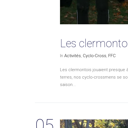
Les clermonto
In
Activités
,
Cyclo-Cross
,
FFC
Les clermontois jouaient presque à
terres, nos cyclo-crossmens se son
saison...
05