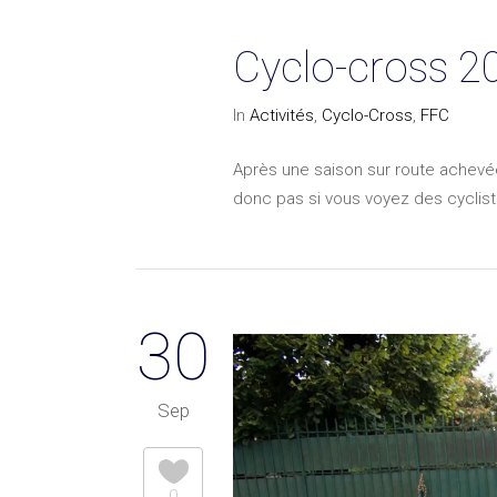
Cyclo-cross 20
In
Activités
,
Cyclo-Cross
,
FFC
Après une saison sur route achevée
donc pas si vous voyez des cycliste
30
Sep
0