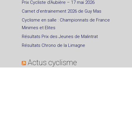
Prix Cycliste d’Aubière – 17 mai 2026
Carnet d’entrainement 2026 de Guy Mas
Cyclisme en salle : Championnats de France
Minimes et Elites
Résultats Prix des Jeunes de Malintrat
Résultats Chrono de la Limagne
Actus cyclisme
Abonnez-vous à ce blog
par email.
Saisissez votre adresse email pour vous
abonner à ce blog et recevoir une
notification de chaque nouvel article par
email.
Adresse