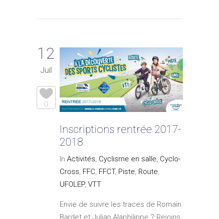
12
Juil
0
Inscriptions rentrée 2017-
2018
In
Activités
,
Cyclisme en salle
,
Cyclo-
Cross
,
FFC
,
FFCT
,
Piste
,
Route
,
UFOLEP
,
VTT
Envie de suivre les traces de Romain
Bardet et Julian Alaphilippe ? Rejoins