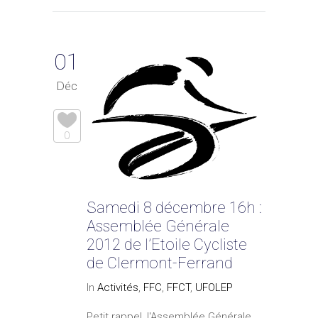
01
Déc
0
Samedi 8 décembre 16h :
Assemblée Générale
2012 de l’Etoile Cycliste
de Clermont-Ferrand
In
Activités
,
FFC
,
FFCT
,
UFOLEP
Petit rappel, l'Assemblée Générale