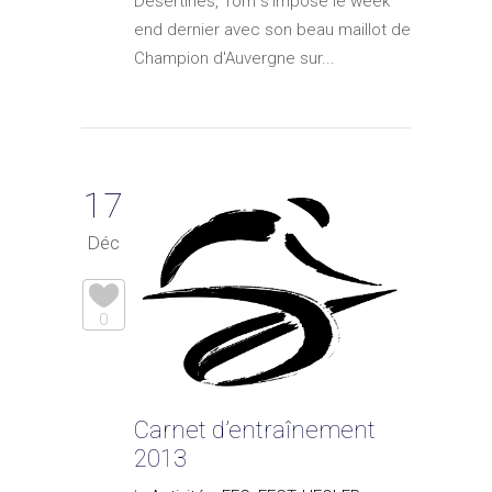
Désertines, Tom s'impose le week
end dernier avec son beau maillot de
Champion d'Auvergne sur...
17
Déc
0
Carnet d’entraînement
2013