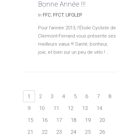
Bonne Année !!!
In
FFC
,
FFCT
,
UFOLEP
Pour l'année 2013, l’Étoile Cycliste de
Clermont-Ferrand vous présente ses
meilleurs vœux !!! Santé, bonheur,
joie, et bien sur un peu de vélo !...
1
2
3
4
5
6
7
8
9
10
11
12
13
14
15
16
17
18
19
20
21
22
23
24
25
26