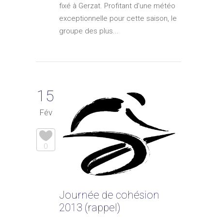
fixé à Gerzat. Profitant d'une météo
exceptionnelle pour cette saison, le
groupe des plus...
15
Fév
0
Journée de cohésion
2013 (rappel)