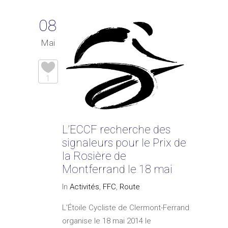
08
Mai
1
L’ECCF recherche des
signaleurs pour le Prix de
la Rosière de
Montferrand le 18 mai
In
Activités
,
FFC
,
Route
L’Étoile Cycliste de Clermont-Ferrand
organise le 18 mai 2014 le