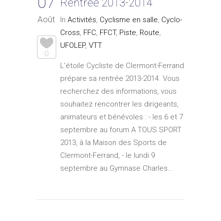
07
Rentrée 2013-2014
Août
In
Activités
,
Cyclisme en salle
,
Cyclo-
Cross
,
FFC
,
FFCT
,
Piste
,
Route
,
UFOLEP
,
VTT
0
L’étoile Cycliste de Clermont-Ferrand
prépare sa rentrée 2013-2014. Vous
recherchez des informations, vous
souhaitez rencontrer les dirigeants,
animateurs et bénévoles : - les 6 et 7
septembre au forum A TOUS SPORT
2013, à la Maison des Sports de
Clermont-Ferrand, - le lundi 9
septembre au Gymnase Charles...