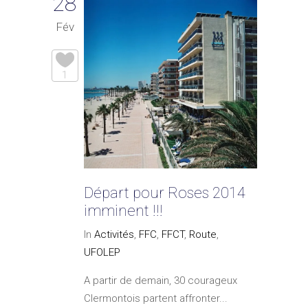
28
Fév
1
Départ pour Roses 2014
imminent !!!
In
Activités
,
FFC
,
FFCT
,
Route
,
UFOLEP
A partir de demain, 30 courageux
Clermontois partent affronter...