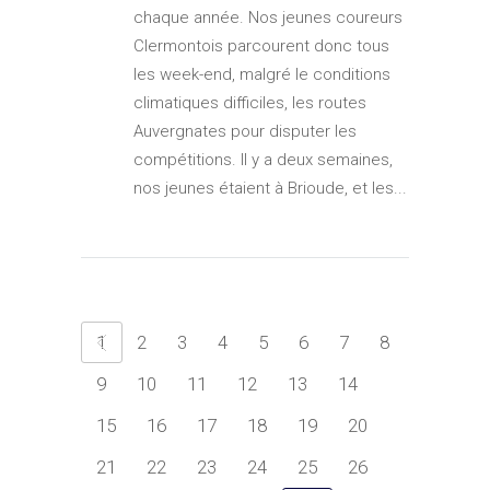
chaque année. Nos jeunes coureurs
Clermontois parcourent donc tous
les week-end, malgré le conditions
climatiques difficiles, les routes
Auvergnates pour disputer les
compétitions. Il y a deux semaines,
nos jeunes étaient à Brioude, et les...
1
2
3
4
5
6
7
8
9
10
11
12
13
14
15
16
17
18
19
20
21
22
23
24
25
26