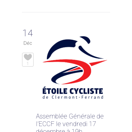
14
Déc
1
Assemblée Générale de
l’ECCF le vendredi 17
décembre à 19h