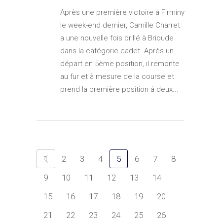
Après une première victoire à Firminy
le week-end dernier, Camille Charret
a une nouvelle fois brillé à Brioude
dans la catégorie cadet. Après un
départ en 5ème position, il remonte
au fur et à mesure de la course et
prend la première position à deux...
1
2
3
4
5
6
7
8
9
10
11
12
13
14
15
16
17
18
19
20
21
22
23
24
25
26