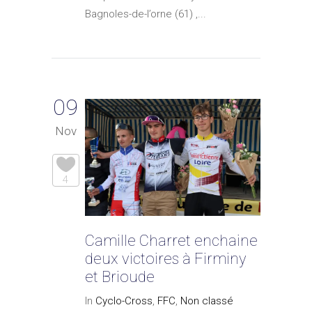
Bagnoles-de-l’orne (61) ,...
09
Nov
4
Camille Charret enchaine
deux victoires à Firminy
et Brioude
In
Cyclo-Cross
,
FFC
,
Non classé